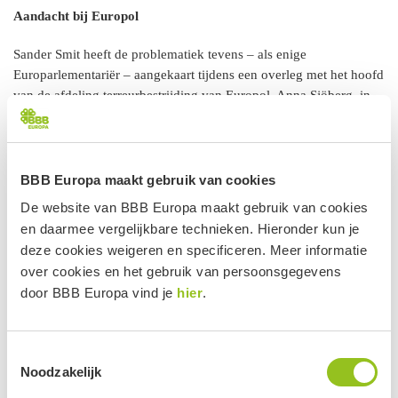
Aandacht bij Europol
Sander Smit heeft de problematiek tevens – als enige
Europarlementariër – aangekaart tijdens een overleg met het hoofd
van de afdeling terreurbestrijding van Europol, Anna Sjöberg, in
de commissie voor burgerlijke vrijheden, justitie en binnenlandse
zaken van het Europees Parlement.
“Het Europol-jaarverslag over terrorisme noemt weliswaar links-
BBB Europa maakt gebruik van cookies
extremisme, maar het is verbazingwekkend hoe weinig aandacht
De website van BBB Europa maakt gebruik van cookies
er is voor dierenrechtenextremisme. Terwijl boeren, politici, hun
en daarmee vergelijkbare technieken. Hieronder kun je
medewerkers en gezinnen in de hele EU steeds vaker
deze cookies weigeren en specificeren. Meer informatie
geconfronteerd worden met intimidatie, vernieling en
over cookies en het gebruik van persoonsgegevens
brandstichting. Er is dringend behoefte aan meer monitoring en
door BBB Europa vind je
hier
.
een gerichte, strategische aanpak.”
BBB benadrukt dat het beschermen van veehouders, politieke
Toestemmingsselectie
bestuurders en hun families tegen extremisme van het hoogste
Noodzakelijk
belang is voor een vrij, veilig en democratisch Europa.