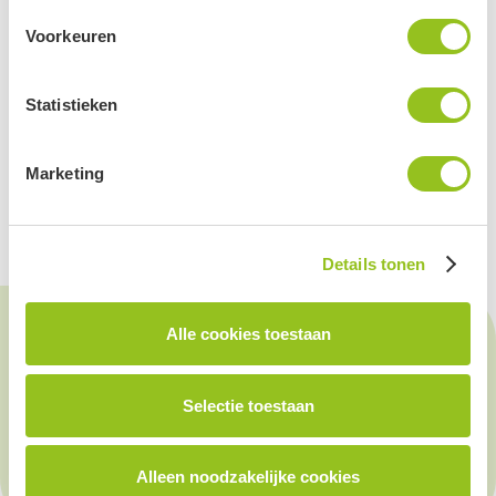
Via onderstaande link vindt u de Parlementaire vraag:
Voorkeuren
PQ BBB-Smit Strategische aanpak dierenrechtenactivisme
Statistieken
Voor meer informatie:
David Neyskens
Persvoorlichter BBB Europa
Marketing
+32 486 02 65 92
david.neyskens@gmail.com
Details tonen
BBB Europa op social media
Alle cookies toestaan
Volg ons op:
Selectie toestaan
Alleen noodzakelijke cookies