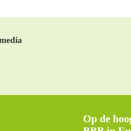
 media
Op de hoog