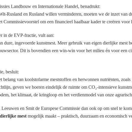
ssies Landbouw en Internationale Handel, benadrukt:
Wit-Rusland en Rusland willen verminderen, moeten we de inzet van duu
 Commissievoorstel om een financieel haalbaar kader te creëren voo
 in de EVP-fractie, vult aan:
dure, ingevoerde kunstmest. Meer gebruik van eigen dierlijke mest bete
ouwsector. Dit is bovendien een win-win voor het milieu én voor een 
, besluit:
t belang van koolstofarme meststoffen en herwonnen nutriënten, zoa
richtlijn, geven we boeren eindelijk de ruimte om CO₂-intensieve kuns
odem, het klimaat, de kringloop en het verdienmodel van onze agrarisch
n Leeuwen en Smit de Europese Commissie dan ook op om snel te komen
ierlijke mest
mogelijk maakt – praktisch, duurzaam en economisch v