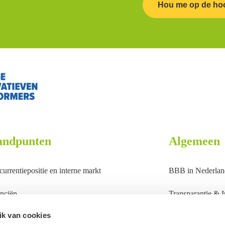
Hou me op de ho
andpunten
Algemeen
urrentiepositie en interne markt
BBB in Nederlan
nciën
Transparantie & In
k van cookies
dbouw