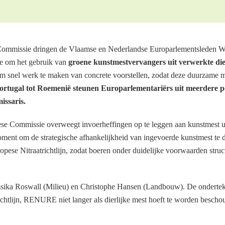
 Commissie dringen de Vlaamse en Nederlandse Europarlementsleden
ie om het gebruik van
groene kunstmestvervangers uit verwerkte die
 snel werk te maken van concrete voorstellen, zodat deze duurzame me
rtugal tot Roemenië steunen Europarlementariërs uit meerdere po
issaris.
e Commissie overweegt invoerheffingen op te leggen aan kunstmest u
oment om de strategische afhankelijkheid van ingevoerde kunstmest te
opese Nitraatrichtlijn, zodat boeren onder duidelijke voorwaarden str
ssika Roswall (Milieu) en Christophe Hansen (Landbouw). De onderteke
trichtlijn, RENURE niet langer als dierlijke mest hoeft te worden besc