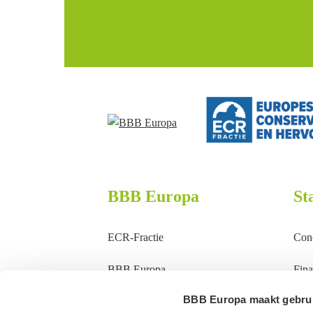
BBB Europa
St
ECR-Fractie
Conc
BBB Europa
Fina
BBB Europa maakt gebrui
Standpunten
Lan