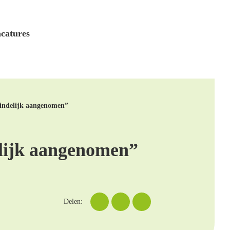
catures
eindelijk aangenomen”
elijk aangenomen”
Delen: