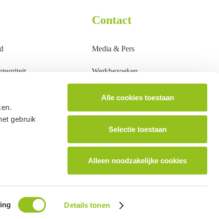
Contact
d
Media & Pers
tegriteit
Werkbezoeken
Groepsbezoeken
Alle cookies toestaan
ken.
Overig
het gebruik
Selectie toestaan
Alleen noodzakelijke cookies
Privacy statement
ing
Details tonen