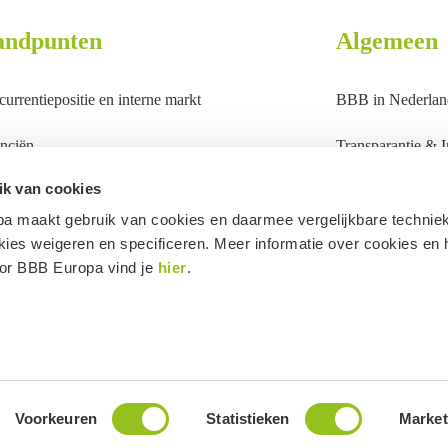
andpunten
Algemeen
urrentiepositie en interne markt
BBB in Nederlan
nciën
Transparantie & In
k van cookies
dbouw
a maakt gebruik van cookies en daarmee vergelijkbare technie
l en migratie
ies weigeren en specificeren. Meer informatie over cookies en 
or BBB Europa vind je
hier
.
enland, handel en veiligheid
erij
Volg ons op:
Voorkeuren
Statistieken
Market