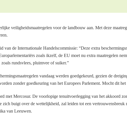
lijke veiligheidsmaatregelen voor de landbouw aan. Met deze maatreg
eren.
lid van de Internationale Handelscommissie: “Deze extra beschermings
Europarlementariërs zoals ikzelf, de EU moet nu extra maatregelen n
zoals rundsvlees, pluimvee of suiker.”
schermingsmaatregelen vandaag werden goedgekeurd, gezien de dreigi
worden zonder goedkeuring van het Europees Parlement. Mocht dit het g
ord met Mercosur. De voorlopige tenuitvoerlegging van het akkoord zo
ie zich buigt over de wettelijkheid, zal leiden tot een vertrouwensbreuk
essika van Leeuwen.