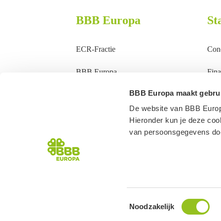
BBB Europa
St
ECR-Fractie
Conc
BBB Europa
Fina
BBB Europa maakt gebrui
Standpunten
Lan
De website van BBB Europ
Nieuws
Asie
Hieronder kun je deze cook
van persoonsgegevens do
Onze mensen
Buit
Viss
© 2026 BBB Europa
Toestemmingsselectie
Noodzakelijk